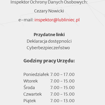
Inspektor Ochrony Danych Osobowych:
Cezary Nowicki
e-mail:
inspektor@lubliniec.pl
Menu
Przydatne linki
Deklaracja dostępności
Cyberbezpieczeństwo
Otworzy
się
Godziny pracy Urzędu:
w
nowej
zakładce
Poniedziałek
7.00 - 17.00
Wtorek
7.00 - 15.00
Środa
7.00 - 15.00
Czwartek
7.00 - 15.00
Piątek
7.00 - 13.00