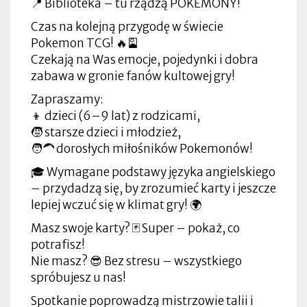
📍 Biblioteka – tu rządzą POKEMONY!
Czas na kolejną przygodę w świecie
Pokemon TCG! 🔥🎴
Czekają na Was emocje, pojedynki i dobra
zabawa w gronie fanów kultowej gry!
Zapraszamy:
👦 dzieci (6–9 lat) z rodzicami,
🧒 starsze dzieci i młodzież,
🧑‍🦱 dorosłych miłośników Pokemonów!
🎓 Wymagane podstawy języka angielskiego
– przydadzą się, by zrozumieć karty i jeszcze
lepiej wczuć się w klimat gry! 🌍
Masz swoje karty? 🃏 Super – pokaż, co
potrafisz!
Nie masz? 😎 Bez stresu – wszystkiego
spróbujesz u nas!
Spotkanie poprowadzą mistrzowie talii i