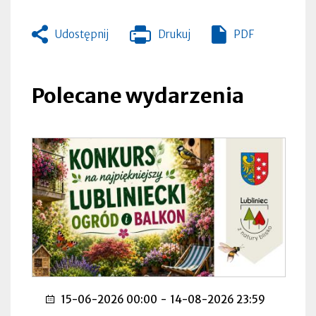
Udostępnij
Drukuj
PDF
Otworzy
się
w
nowej
Polecane wydarzenia
zakładce
15-06-2026 00:00
-
14-08-2026 23:59