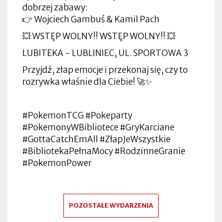
dobrzej zabawy:
👉 Wojciech Gambuś & Kamil Pach
💥 WSTĘP WOLNY!! WSTĘP WOLNY!! 💥
LUBITEKA - LUBLINIEC, UL. SPORTOWA 3
Przyjdź, złap emocje i przekonaj się, czy to
rozrywka właśnie dla Ciebie! 🚀✨
#PokemonTCG #Pokeparty
#PokemonyWBibliotece #GryKarciane
#GottaCatchEmAll #ZłapJeWszystkie
#BibliotekaPełnaMocy #RodzinneGranie
#PokemonPower
POZOSTAŁE WYDARZENIA