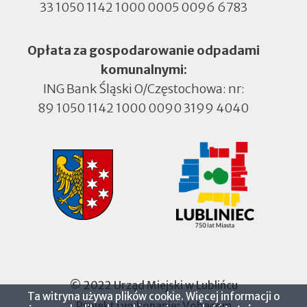
33 1050 1142 1000 0005 0096 6783
Opłata za gospodarowanie odpadami
komunalnymi:
ING Bank Śląski O/Częstochowa: nr:
89 1050 1142 1000 0090 3199 4040
© 2022 Urząd Miejski w Lublińcu
Ta witryna używa plików cookie. Więcej informacji o
Projekt i wykonanie:
Vobacom
Otworzy