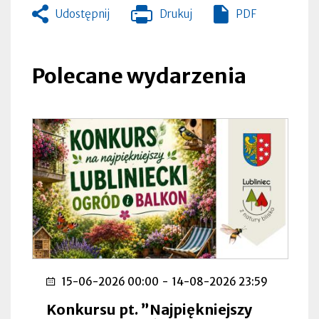
Udostępnij
Drukuj
PDF
Otworzy
się
w
nowej
Polecane wydarzenia
zakładce
15-06-2026 00:00
-
14-08-2026 23:59
Konkursu pt. ”Najpiękniejszy