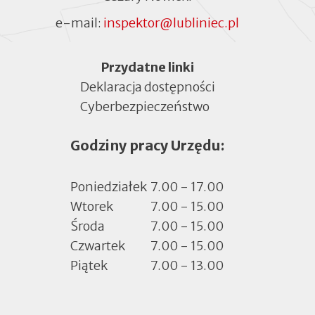
e-mail:
inspektor@lubliniec.pl
Menu
Przydatne linki
Deklaracja dostępności
Cyberbezpieczeństwo
Otworzy
się
Godziny pracy Urzędu:
w
nowej
zakładce
Poniedziałek
7.00 - 17.00
Wtorek
7.00 - 15.00
Środa
7.00 - 15.00
Czwartek
7.00 - 15.00
Piątek
7.00 - 13.00