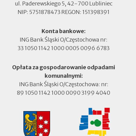
ul. Paderewskiego 5, 42-700 Lubliniec
NIP: 5751878473 REGON: 151398391
Konta bankowe:
ING Bank Śląski O/Częstochowa nr:
33 1050 1142 1000 0005 0096 6783
Opłata za gospodarowanie odpadami
komunalnymi:
ING Bank Śląski O/Częstochowa: nr:
89 1050 1142 1000 0090 3199 4040