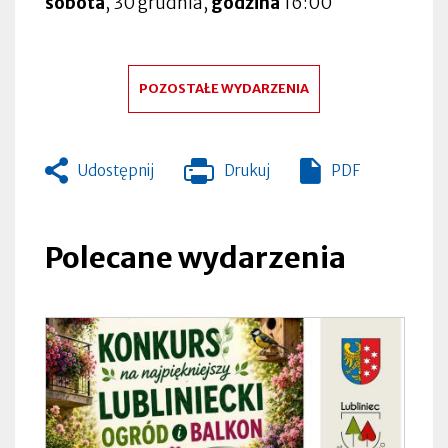
sobota
, 30 grudnia,
godzina
16:00
POZOSTAŁE WYDARZENIA
Udostępnij
Drukuj
PDF
Otworzy
się
w
nowej
Polecane wydarzenia
zakładce