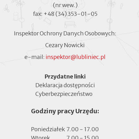
(nr wew.)
fax:
+48 (34) 353-01-05
Inspektor Ochrony Danych Osobowych:
Cezary Nowicki
e-mail:
inspektor@lubliniec.pl
Menu
Przydatne linki
Deklaracja dostępności
Cyberbezpieczeństwo
Otworzy
się
Godziny pracy Urzędu:
w
nowej
zakładce
Poniedziałek
7.00 - 17.00
Wtorek
7.00 - 15.00