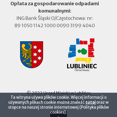
Opłata za gospodarowanie odpadami
komunalnymi:
ING Bank Śląski O/Częstochowa: nr:
89 1050 1142 1000 0090 3199 4040
© 2022 Urząd Miejski w Lublińcu
Ta witryna używa plików cookie. Więcej informacji o
Projekt i wykonanie:
Vobacom
Otworzy
używanych plikach cookie można znaleźć
tutaj
oraz w
się
stopce na naszej stronie internetowej (Polityka plików
w
cookies).
nowej