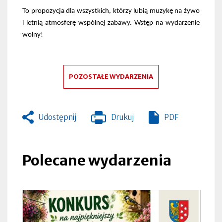
To propozycja dla wszystkich, którzy lubią muzykę na żywo
i letnią atmosferę wspólnej zabawy. Wstęp na wydarzenie
wolny!
POZOSTAŁE WYDARZENIA
Udostępnij
Drukuj
PDF
Otworzy
się
w
nowej
Polecane wydarzenia
zakładce