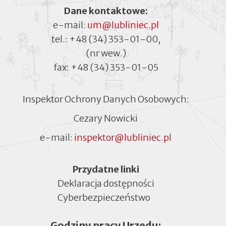
Dane kontaktowe:
e-mail:
um@lubliniec.pl
tel.:
+48 (34) 353-01-00
,
(nr wew.)
fax:
+48 (34) 353-01-05
Inspektor Ochrony Danych Osobowych:
Cezary Nowicki
e-mail:
inspektor@lubliniec.pl
Menu
Przydatne linki
Deklaracja dostępności
Cyberbezpieczeństwo
Otworzy
się
Godziny pracy Urzędu:
w