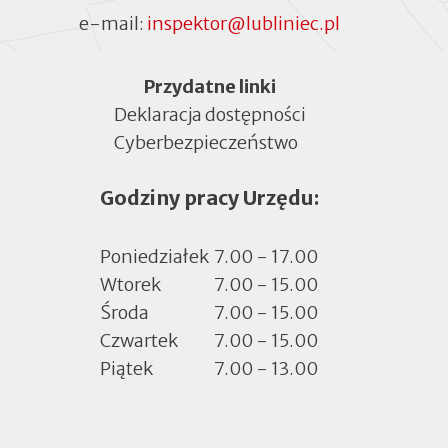
e-mail:
inspektor@lubliniec.pl
Menu
Przydatne linki
Deklaracja dostępności
Cyberbezpieczeństwo
Otworzy
się
Godziny pracy Urzędu:
w
nowej
zakładce
Poniedziałek
7.00 - 17.00
Wtorek
7.00 - 15.00
Środa
7.00 - 15.00
Czwartek
7.00 - 15.00
Piątek
7.00 - 13.00