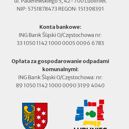
ul. Paderewskiego 5, 42-700 Lubliniec
NIP: 5751878473 REGON: 151398391
Konta bankowe:
ING Bank Śląski O/Częstochowa nr:
33 1050 1142 1000 0005 0096 6783
Opłata za gospodarowanie odpadami
komunalnymi:
ING Bank Śląski O/Częstochowa: nr:
89 1050 1142 1000 0090 3199 4040