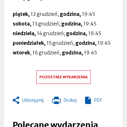
piątek,
12 grudzień,
godzina,
19:45
sobota,
13 grudzień,
godzina,
19:45
niedziela,
14 grudzień,
godzina,
19:45
poniedziałek,
15 grudzień,
godzina,
19:45
wtorek
, 16 grudzień,
godzina,
19:45
POZOSTAŁE WYDARZENIA
Udostępnij
Drukuj
PDF
Otworzy
się
w
nowej
Polecane wydarzenia
zakładce