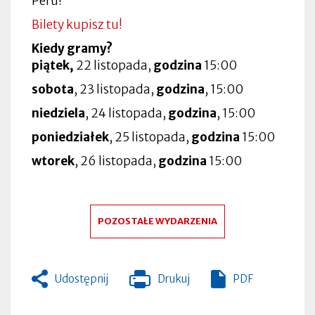
Peru!
Bilety kupisz tu!
Kiedy gramy?
piątek,
22 listopada,
godzina
15:00
sobota
, 23 listopada,
godzina
, 15:00
niedziela
, 24 listopada,
godzina
, 15:00
poniedziałek
, 25 listopada,
godzina
15:00
wtorek
, 26 listopada,
godzina
15:00
POZOSTAŁE WYDARZENIA
Udostępnij
Drukuj
PDF
Otworzy
się