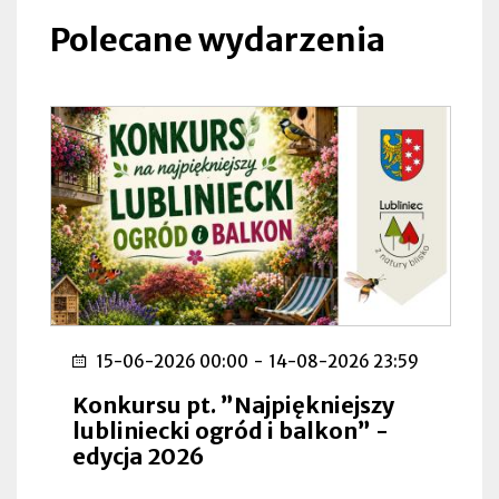
w
nowej
Polecane wydarzenia
zakładce
15-06-2026 00:00
-
14-08-2026 23:59
Konkursu pt. ”Najpiękniejszy
lubliniecki ogród i balkon” -
edycja 2026