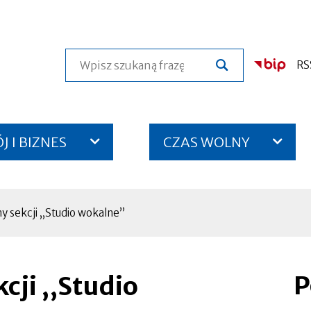
Szukaj
RS
 I BIZNES
CZAS WOLNY
y sekcji ,,Studio wokalne”
P
cji ,,Studio
Otworzy