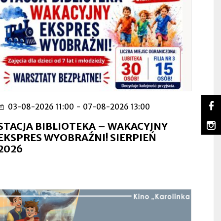
So
03-08-2026 11:00
-
07-08-2026 13:00
Lu
Ot
na
się
m
STACJA BIBLIOTEKA – WAKACYJNY
Fa
w
Lu
Ot
EKSPRES WYOBRAŹNI! SIERPIEŃ
no
na
się
2026
za
In
w
no
za