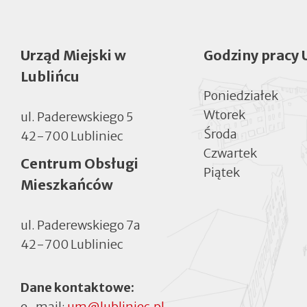
Urząd Miejski w
Godziny pracy 
Lublińcu
Poniedziałek
Wtorek
ul. Paderewskiego 5
Środa
42-700 Lubliniec
Czwartek
Centrum Obsługi
Piątek
Mieszkańców
ul. Paderewskiego 7a
42-700 Lubliniec
Dane kontaktowe:
e-mail:
um@lubliniec.pl