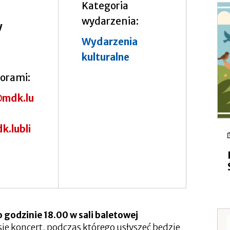
Kategoria
wydarzenia
y
Wydarzenia
kulturalne
torami
mdk.lu
k.lubli
o godzinie 18.00
w sali baletowej
ię koncert, podczas którego usłyszeć będzie