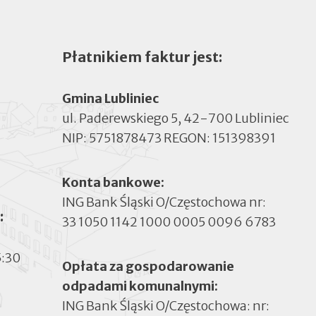
Płatnikiem faktur jest:
Gmina Lubliniec
ul. Paderewskiego 5, 42-700 Lubliniec
NIP: 5751878473 REGON: 151398391
Konta bankowe:
ING Bank Śląski O/Częstochowa nr:
:
33 1050 1142 1000 0005 0096 6783
5:30
Opłata za gospodarowanie
odpadami komunalnymi:
ING Bank Śląski O/Częstochowa: nr: