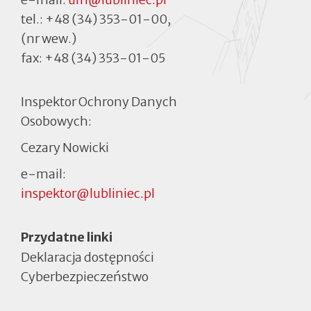
tel.:
+48 (34) 353-01-00
,
(nr wew.)
fax:
+48 (34) 353-01-05
Inspektor Ochrony Danych
Osobowych:
Cezary Nowicki
e-mail:
inspektor@lubliniec.pl
Menu
Przydatne linki
Deklaracja dostępności
Cyberbezpieczeństwo
Otworzy
się