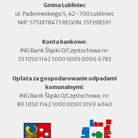
Gmina Lubliniec
ul. Paderewskiego 5, 42-700 Lubliniec
NIP: 5751878473 REGON: 151398391
Konta bankowe:
ING Bank Śląski O/Częstochowa nr:
33 1050 1142 1000 0005 0096 6783
Opłata za gospodarowanie odpadami
komunalnymi:
ING Bank Śląski O/Częstochowa: nr:
89 1050 1142 1000 0090 3199 4040