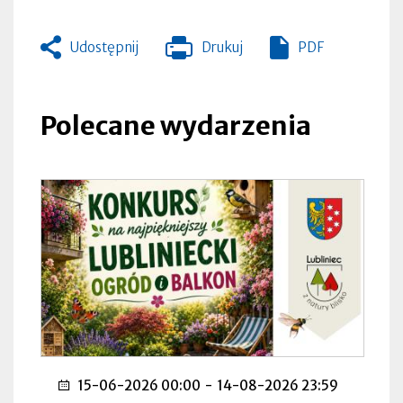
Udostępnij
Drukuj
PDF
Otworzy
się
w
nowej
Polecane wydarzenia
zakładce
15-06-2026 00:00
-
14-08-2026 23:59