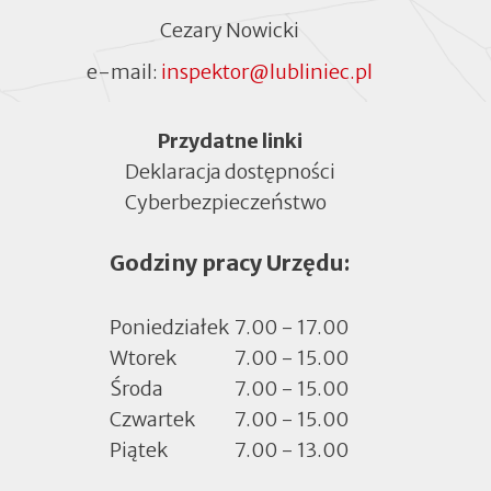
Cezary Nowicki
e-mail:
inspektor@lubliniec.pl
Menu
Przydatne linki
Deklaracja dostępności
Cyberbezpieczeństwo
Otworzy
się
Godziny pracy Urzędu:
w
nowej
zakładce
Poniedziałek
7.00 - 17.00
Wtorek
7.00 - 15.00
Środa
7.00 - 15.00
Czwartek
7.00 - 15.00
Piątek
7.00 - 13.00