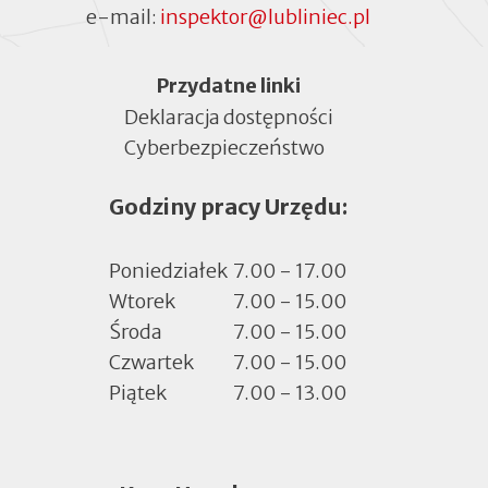
e-mail:
inspektor@lubliniec.pl
Menu
Przydatne linki
Deklaracja dostępności
Cyberbezpieczeństwo
Otworzy
się
Godziny pracy Urzędu:
w
nowej
zakładce
Poniedziałek
7.00 - 17.00
Wtorek
7.00 - 15.00
Środa
7.00 - 15.00
Czwartek
7.00 - 15.00
Piątek
7.00 - 13.00