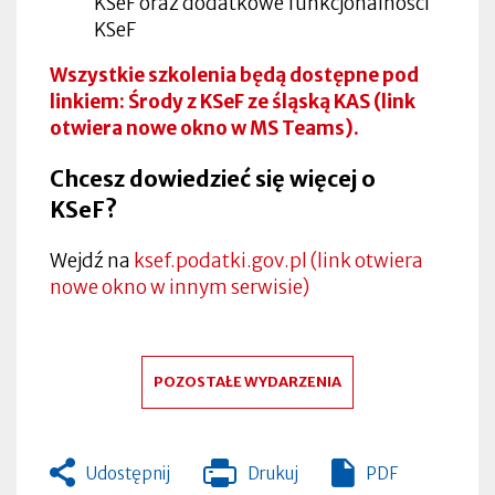
KSeF oraz dodatkowe funkcjonalności
KSeF
Wszystkie szkolenia będą dostępne pod
linkiem: Środy z KSeF ze śląską KAS (link
otwiera nowe okno w MS Teams).
Chcesz dowiedzieć się więcej o
KSeF?
Wejdź na
ksef.podatki.gov.pl (link otwiera
nowe okno w innym serwisie)
Otworzy
się
w
nowej
POZOSTAŁE WYDARZENIA
zakładce
Udostępnij
Drukuj
PDF
Otworzy