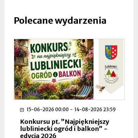
się
w
nowej
Polecane wydarzenia
zakładce
15-06-2026 00:00
-
14-08-2026 23:59
Konkursu pt. ”Najpiękniejszy
lubliniecki ogród i balkon” -
edycja 2026