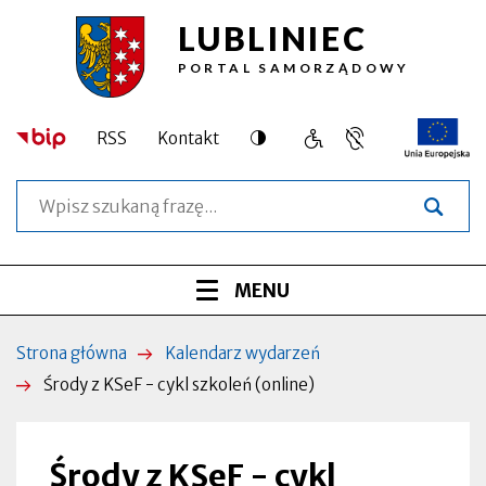
LUBLINIEC
Przejdź
Przejdź
Przejdź
Przejdź
Środy
do
do
do
do
PORTAL SAMORZĄDOWY
treści
menu
wyszukiwarki
stopki
z
głównego
KSeF
Dostępność
RSS
Kontakt
Język
Obsługa
Otworzy
-
migowy,
osób
się
Szukaj
informacja
o
w
cykl
dla
szczególnych
nowej
osób
potrzebach
zakładce
szkoleń
niesłyszących
Menu
ROZWIŃ
MENU
(online)
serwisu
|
Strona główna
Kalendarz wydarzeń
Ścieżka
Lubliniec
Środy z KSeF - cykl szkoleń (online)
nawigacyjna
Środy z KSeF - cykl