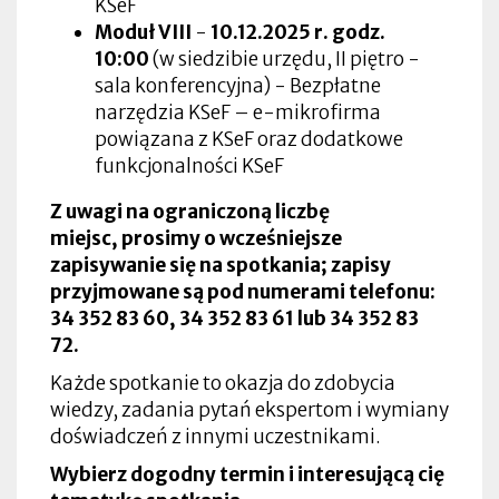
KSeF
Moduł VIII
-
10.12.2025 r.
godz.
10:00
(w siedzibie urzędu, II piętro -
sala konferencyjna) - Bezpłatne
narzędzia KSeF – e-mikrofirma
powiązana z KSeF oraz dodatkowe
funkcjonalności KSeF
Z uwagi na ograniczoną liczbę
miejsc, prosimy o wcześniejsze
zapisywanie się na spotkania; zapisy
przyjmowane są pod numerami telefonu:
34 352 83 60, 34 352 83 61 lub 34 352 83
72.
Każde spotkanie to okazja do zdobycia
wiedzy, zadania pytań ekspertom i wymiany
doświadczeń z innymi uczestnikami.
Wybierz dogodny termin i interesującą cię