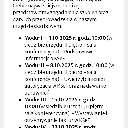
Ciebie najważniejsze. Poniżej
przedstawiamy zagadnienia szkoleń oraz
daty ich przeprowadzenia w naszym
urzędzie skarbowym:
Moduł I
–
1.10.2025 r. godz. 10:00
(w
siedzibie urzędu, II piętro - sala
konferencyjna) -
Podstawowe
informacje o KSeF
Moduł II
–
8
.1
0.2025 r.
godz. 10:00
(w
siedzibie urzędu, II piętro - sala
konferencyjna) - Uwierzytelnienie i
autoryzacja w KSeF oraz nadawanie
uprawnień
Moduł III
–
15.10.2025 r.
godz.
10:00
(w siedzibie urzędu, II piętro -
sala konferencyjna) - Wystawianie i
otrzymywanie faktur w KSeF
Moduł IV
–
22.10.2025 r.
godz.