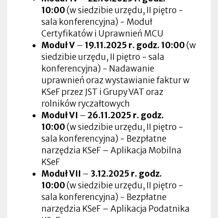
10:00
(w siedzibie urzędu, II piętro -
sala konferencyjna) - Moduł
Certyfikatów i Uprawnień MCU
Moduł V
–
19.11.2025 r.
godz. 10:00
(w
siedzibie urzędu, II piętro - sala
konferencyjna) - Nadawanie
uprawnień oraz wystawianie faktur w
KSeF przez JST i Grupy VAT oraz
rolników ryczałtowych
Moduł VI
–
26.11.2025 r.
godz.
10:00
(w siedzibie urzędu, II piętro -
sala konferencyjna) - Bezpłatne
narzędzia KSeF – Aplikacja Mobilna
KSeF
Moduł VII
–
3.12.
2025 r.
godz.
10:00
(w siedzibie urzędu, II piętro -
sala konferencyjna) - Bezpłatne
narzędzia KSeF – Aplikacja Podatnika