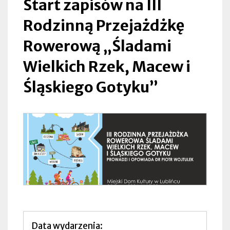
Start zapisów na III
i
Rodzinną Przejażdżkę
Śląskiego
Rowerową „Śladami
Gotyku”
Wielkich Rzek, Macew i
|
Śląskiego Gotyku”
Lubliniec
Data wydarzenia