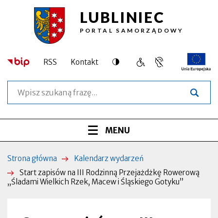
LUBLINIEC
Przejdź
Przejdź
Przejdź
Przejdź
Start
do
do
do
do
PORTAL SAMORZĄDOWY
treści
menu
wyszukiwarki
stopki
zapisów
głównego
na
Dostępność
RSS
Kontakt
Język
Obsługa
Otworzy
III
migowy,
osób
się
Szukaj
informacja
o
w
Rodzinną
dla
szczególnych
nowej
osób
potrzebach
zakładce
Przejażdżkę
niesłyszących
Menu
ROZWIŃ
MENU
Rowerową
serwisu
„Śladami
Strona główna
Kalendarz wydarzeń
Ścieżka
Wielkich
Start zapisów na III Rodzinną Przejażdżkę Rowerową
nawigacyjna
„Śladami Wielkich Rzek, Macew i Śląskiego Gotyku”
Rzek,
Macew