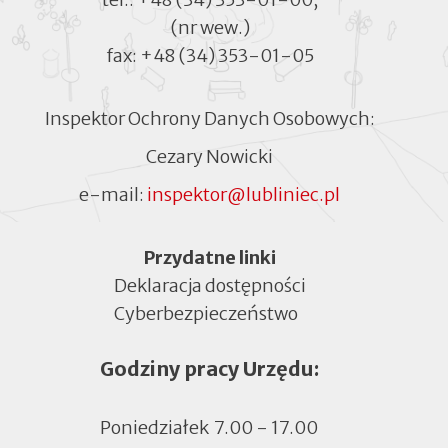
(nr wew.)
fax:
+48 (34) 353-01-05
Inspektor Ochrony Danych Osobowych:
Cezary Nowicki
e-mail:
inspektor@lubliniec.pl
Menu
Przydatne linki
Deklaracja dostępności
Cyberbezpieczeństwo
Otworzy
się
Godziny pracy Urzędu:
w
nowej
zakładce
Poniedziałek
7.00 - 17.00