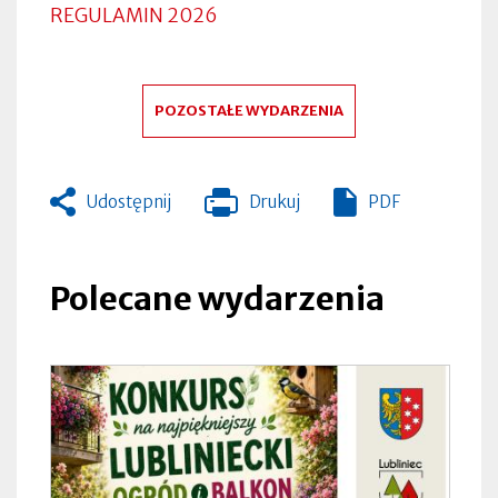
REGULAMIN 2026
POZOSTAŁE WYDARZENIA
Udostępnij
Drukuj
PDF
Otworzy
się
w
nowej
Polecane wydarzenia
zakładce