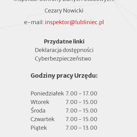
Cezary Nowicki
e-mail:
inspektor@lubliniec.pl
Menu
Przydatne linki
Deklaracja dostępności
Cyberbezpieczeństwo
Otworzy
się
Godziny pracy Urzędu:
w
nowej
zakładce
Poniedziałek
7.00 - 17.00
Wtorek
7.00 - 15.00
Środa
7.00 - 15.00
Czwartek
7.00 - 15.00
Piątek
7.00 - 13.00