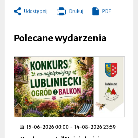
Udostępnij
Drukuj
PDF
Otworzy
się
w
nowej
Polecane wydarzenia
zakładce
15-06-2026 00:00
-
14-08-2026 23:59