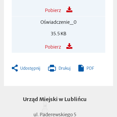
Pobierz
Oświadczenie_0
35.5 KB
Pobierz
Udostępnij
Drukuj
PDF
Otworzy
się
w
nowej
zakładce
Urząd Miejski w Lublińcu
ul. Paderewskiego 5