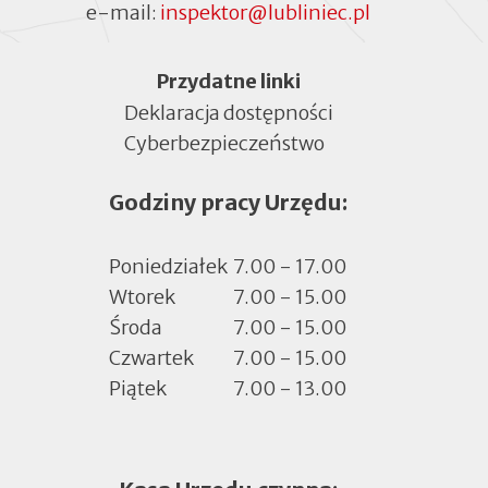
e-mail:
inspektor@lubliniec.pl
Menu
Przydatne linki
Deklaracja dostępności
Cyberbezpieczeństwo
Otworzy
się
Godziny pracy Urzędu:
w
nowej
zakładce
Poniedziałek
7.00 - 17.00
Wtorek
7.00 - 15.00
Środa
7.00 - 15.00
Czwartek
7.00 - 15.00
Piątek
7.00 - 13.00