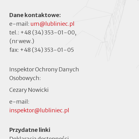
Dane kontaktowe:
e-mail:
um@lubliniec.pl
tel.:
+48 (34) 353-01-00
,
(nr wew.)
fax:
+48 (34) 353-01-05
Inspektor Ochrony Danych
Osobowych:
Cezary Nowicki
e-mail:
inspektor@lubliniec.pl
Menu
Przydatne linki
Deklaracja dostępności