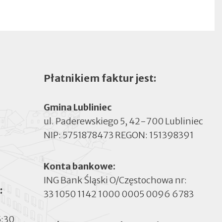
Płatnikiem faktur jest:
Gmina Lubliniec
ul. Paderewskiego 5, 42-700 Lubliniec
NIP: 5751878473 REGON: 151398391
Konta bankowe:
ING Bank Śląski O/Częstochowa nr:
:
33 1050 1142 1000 0005 0096 6783
5:30