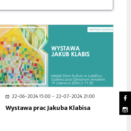
So
22-06-2024 15:00
-
22-07-2024 21:00
Lu
Ot
na
się
Wystawa prac Jakuba Klabisa
m
Fa
w
Lu
Ot
no
na
się
za
In
w
no