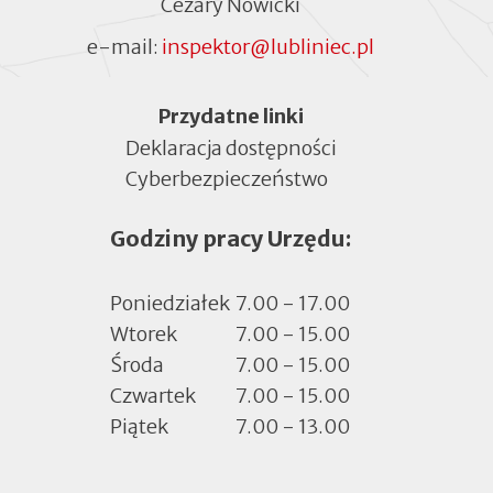
Cezary Nowicki
e-mail:
inspektor@lubliniec.pl
Menu
Przydatne linki
Deklaracja dostępności
Cyberbezpieczeństwo
Otworzy
się
Godziny pracy Urzędu:
w
nowej
zakładce
Poniedziałek
7.00 - 17.00
Wtorek
7.00 - 15.00
Środa
7.00 - 15.00
Czwartek
7.00 - 15.00
Piątek
7.00 - 13.00