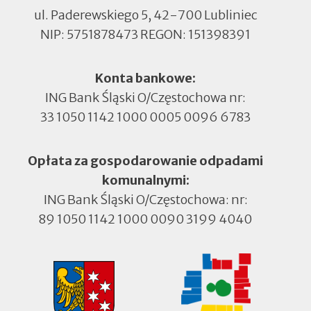
ul. Paderewskiego 5, 42-700 Lubliniec
NIP: 5751878473 REGON: 151398391
Konta bankowe:
ING Bank Śląski O/Częstochowa nr:
33 1050 1142 1000 0005 0096 6783
Opłata za gospodarowanie odpadami
komunalnymi:
ING Bank Śląski O/Częstochowa: nr:
89 1050 1142 1000 0090 3199 4040