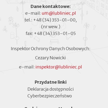
Dane kontaktowe:
e-mail:
um@lubliniec.pl
tel.:
+48 (34) 353-01-00
,
(nr wew.)
fax:
+48 (34) 353-01-05
Inspektor Ochrony Danych Osobowych:
Cezary Nowicki
e-mail:
inspektor@lubliniec.pl
Menu
Przydatne linki
Deklaracja dostępności
Cyberbezpieczeństwo
Otworzy
się