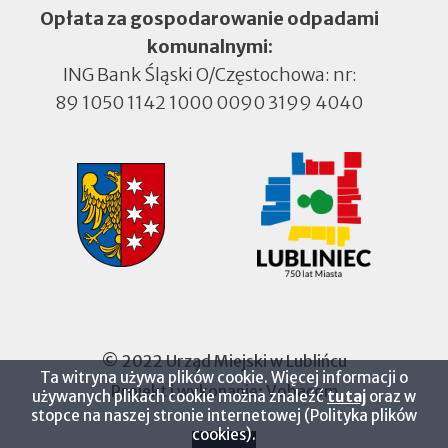
Opłata za gospodarowanie odpadami
komunalnymi:
ING Bank Śląski O/Częstochowa: nr:
89 1050 1142 1000 0090 3199 4040
© 2022 Urząd Miejski w Lublińcu
Ta witryna używa plików cookie. Więcej informacji o
Projekt i wykonanie:
Vobacom
Otworzy
używanych plikach cookie można znaleźć
tutaj
oraz w
się
stopce na naszej stronie internetowej (Polityka plików
w
cookies).