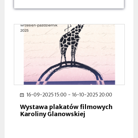
dnia:
dnia:
dnia:
16-09-2025 15:00
-
16-10-2025 20:00
Wystawa plakatów filmowych
Karoliny Glanowskiej