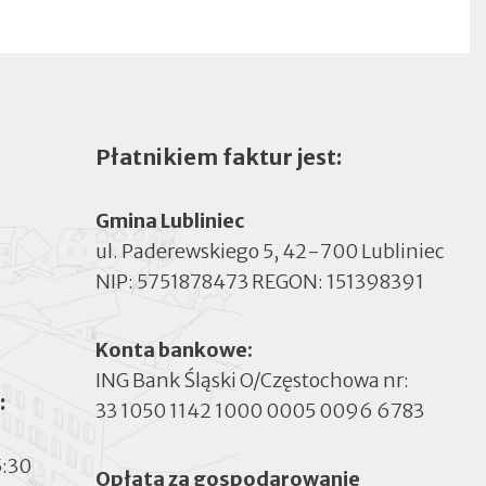
Płatnikiem faktur jest:
Gmina Lubliniec
ul. Paderewskiego 5, 42-700 Lubliniec
NIP: 5751878473 REGON: 151398391
Konta bankowe:
ING Bank Śląski O/Częstochowa nr:
:
33 1050 1142 1000 0005 0096 6783
5:30
Opłata za gospodarowanie