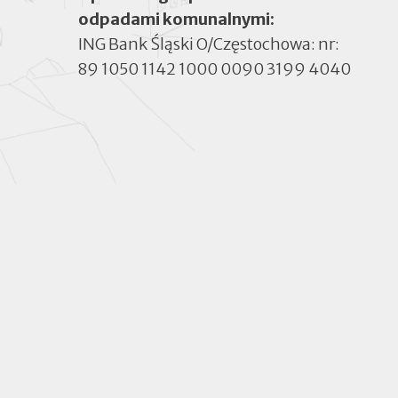
odpadami komunalnymi:
ING Bank Śląski O/Częstochowa: nr:
89 1050 1142 1000 0090 3199 4040