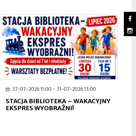
So
Lu
Ot
na
się
m
Fa
w
Lu
Ot
no
na
się
za
In
w
no
za
27-07-2026 11:00
-
31-07-2026 13:00
STACJA BIBLIOTEKA – WAKACYJNY
EKSPRES WYOBRAŹNI!