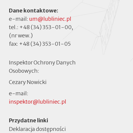
Dane kontaktowe:
e-mail:
um@lubliniec.pl
tel.:
+48 (34) 353-01-00
,
(nr wew.)
fax:
+48 (34) 353-01-05
Inspektor Ochrony Danych
Osobowych:
Cezary Nowicki
e-mail:
inspektor@lubliniec.pl
Menu
Przydatne linki
Deklaracja dostępności