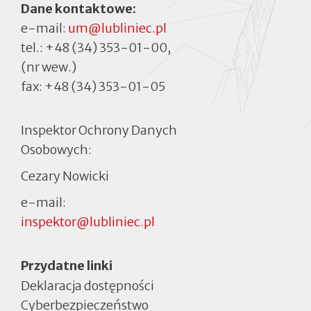
Dane kontaktowe:
e-mail:
um@lubliniec.pl
tel.:
+48 (34) 353-01-00
,
(nr wew.)
fax:
+48 (34) 353-01-05
Inspektor Ochrony Danych
Osobowych:
Cezary Nowicki
e-mail:
inspektor@lubliniec.pl
Menu
Przydatne linki
Deklaracja dostępności
Cyberbezpieczeństwo
Otworzy