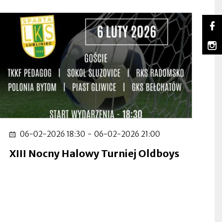
So
Lu
Ot
na
się
m
Fa
w
Lu
Ot
no
na
się
za
In
w
no
za
06-02-2026 18:30
-
06-02-2026 21:00
XIII Nocny Halowy Turniej Oldboys