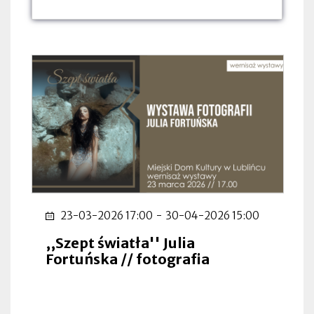
dnia:
dnia:
dnia:
23-03-2026 17:00
-
30-04-2026 15:00
,,Szept światła'' Julia
Fortuńska // fotografia